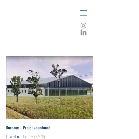
Bureaux - Projet abandonné
Localis
ation :
Campsas
(82370
)